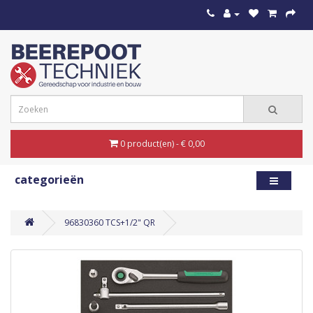
0 product(en) - € 0,00
categorieën
96830360 TCS+1/2" QR