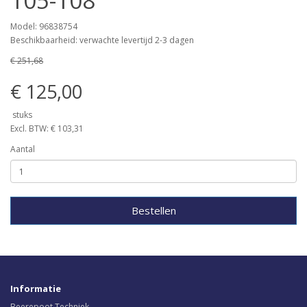
105-108
Model: 96838754
Beschikbaarheid: verwachte levertijd 2-3 dagen
€ 251,68
€ 125,00
stuks
Excl. BTW: € 103,31
Aantal
Bestellen
Informatie
Beerepoot Techniek