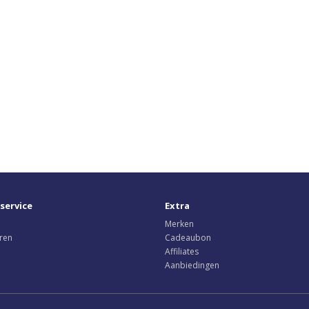
service
Extra
Merken
ren
Cadeaubon
Affiliates
Aanbiedingen