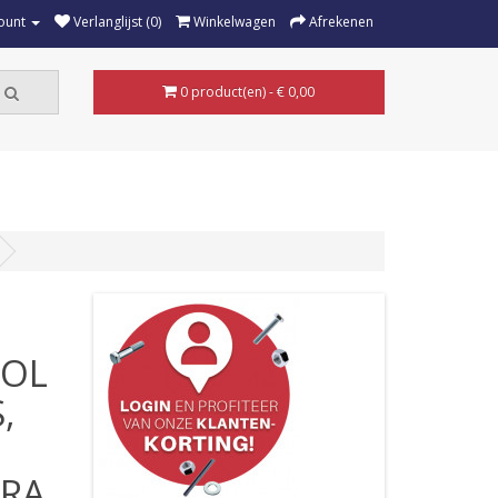
ount
Verlanglijst (0)
Winkelwagen
Afrekenen
0 product(en) - € 0,00
OOL
,
TRA