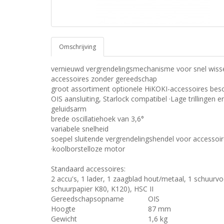
Omschrijving
vernieuwd vergrendelingsmechanisme voor snel wiss
accessoires zonder gereedschap
groot assortiment optionele HiKOKI-accessoires bes
OIS aansluiting, Starlock compatibel ·Lage trillingen e
geluidsarm
brede oscillatiehoek van 3,6°
variabele snelheid
soepel sluitende vergrendelingshendel voor accessoi
·koolborstelloze motor
Standaard accessoires:
2 accu's, 1 lader, 1 zaagblad hout/metaal, 1 schuurvo
schuurpapier K80, K120), HSC II
Gereedschapsopname
OIS
Hoogte
87 mm
Gewicht
1,6 kg