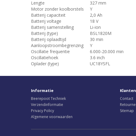
Lengte
327 mm
Motor zonder koolborstels
Y
Batterij capaciteit
2,0 Ah
Batterij voltage
18 V
Batterij samenstelling
Li-ion
Batterij (type)
BSL1820M
Batterij oplaadtijd
30 min
Aanloopstroombegrenzing
Y
Oscillatie frequentie
6.000-20.000 min
Oscillatiehoek
3.6 inch
Oplader (type)
UC18YSFL
Informatie
Klanten
Beerepoot Techniek
Contact
Verzendinformatie
Retourne
Privacy Policy
Sitemap
Algemene voorwaarden