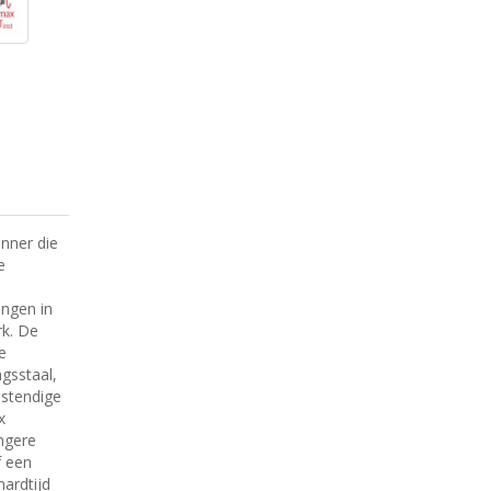
unner die
e
ingen in
k. De
e
gsstaal,
estendige
x
ngere
f een
hardtijd