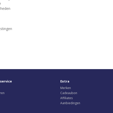
e
mheden
stingen
service
Extra
Merken
ren
Cadeaubon
Affiliates
Aanbiedingen