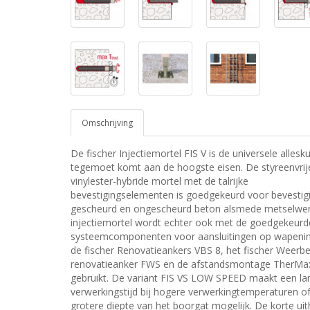
Omschrijving
De fischer Injectiemortel FIS V is de universele allesk
tegemoet komt aan de hoogste eisen. De styreenvrij
vinylester-hybride mortel met de talrijke
bevestigingselementen is goedgekeurd voor bevestig
gescheurd en ongescheurd beton alsmede metselwer
injectiemortel wordt echter ook met de goedgekeurd
systeemcomponenten voor aansluitingen op wapenin
de fischer Renovatieankers VBS 8, het fischer Weerb
renovatieanker FWS en de afstandsmontage TherMa
gebruikt. De variant FIS VS LOW SPEED maakt een la
verwerkingstijd bij hogere verwerkingtemperaturen o
grotere diepte van het boorgat mogelijk. De korte uit