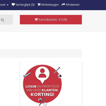
ount
Verlanglijst (0)
Winkelwagen
Afrekenen
0 product(en) - € 0,00