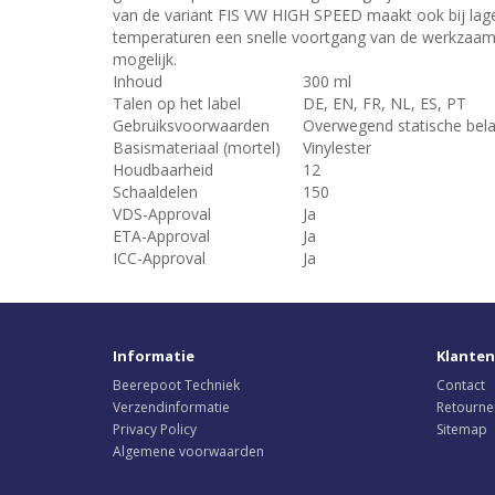
van de variant FIS VW HIGH SPEED maakt ook bij lag
temperaturen een snelle voortgang van de werkzaa
mogelijk.
Inhoud
300 ml
Talen op het label
DE, EN, FR, NL, ES, PT
Gebruiksvoorwaarden
Overwegend statische bela
Basismateriaal (mortel)
Vinylester
Houdbaarheid
12
Schaaldelen
150
VDS-Approval
Ja
ETA-Approval
Ja
ICC-Approval
Ja
Informatie
Klanten
Beerepoot Techniek
Contact
Verzendinformatie
Retourne
Privacy Policy
Sitemap
Algemene voorwaarden