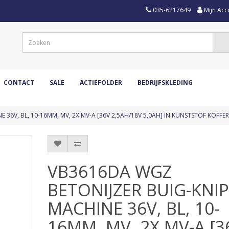
035-6217649
Mijn Acc
CONTACT
SALE
ACTIEFOLDER
BEDRIJFSKLEDING
36V, BL, 10-16MM, MV, 2X MV-A [36V 2,5AH/18V 5,0AH] IN KUNSTSTOF KOFFER
VB3616DA WGZ
BETONIJZER BUIG-KNIP
MACHINE 36V, BL, 10-
16MM, MV, 2X MV-A [3