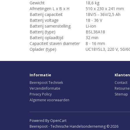
Gewicht
18,6 kg
Afmetingen L x B x H
510 x 230 x 241 mm
Batterij capaciteit
18V/5 - 36V/2,5 Ah
Batterij voltage
18 - 36 V
Batterij samenstelling
Li-ion
Batterij (type)
BSL36A18
Batterij oplaadtijd
32 min
Capaciteit staven diameter
8 - 16 mm
Oplader (type)
UC18YSL3, 220 V, 50/6
Informatie
Klanten
Beerepoot Techniek
Contact
Verzendinformatie
Retourne
Privacy Policy
Sitemap
Algemene voorwaarden
Powered By OpenCart
Beerepoot - Technische Handelsonderneming © 2026