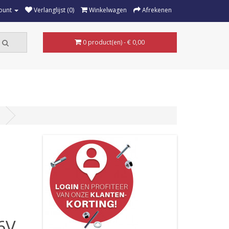
ount
Verlanglijst (0)
Winkelwagen
Afrekenen
0 product(en) - € 0,00
6V