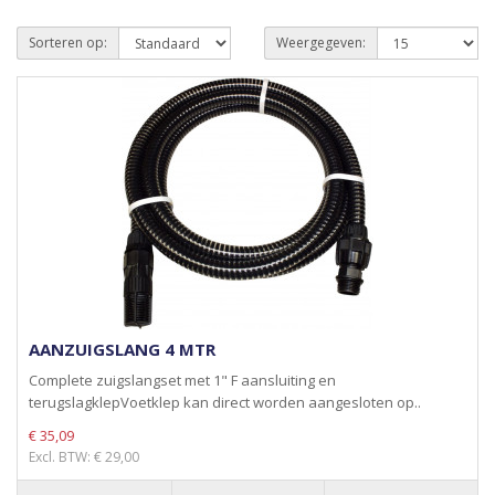
Sorteren op:
Weergegeven:
AANZUIGSLANG 4 MTR
Complete zuigslangset met 1" F aansluiting en
terugslagklepVoetklep kan direct worden aangesloten op..
€ 35,09
Excl. BTW: € 29,00