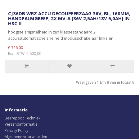
CJ36DB WRZ ACCU DECOUPEERZAAG 36V, BL, 160MM,
HANDPALMGREEP, 2X MV-A [36V 2,5AH/18V 5,0AH] IN
HSC II
hoogste snijsnelheid in zijn klassestandaard 2
accu'sautomatische snelheid modusschakelaar links en ..
€ 726,00
Excl. BTW: € 600,00
Weergeven 1 t/m 9 van in totaal 9
Informatie
Beerepoot Techniek
Verzendinformatie
Privacy Policy
Algemene voorwaarden