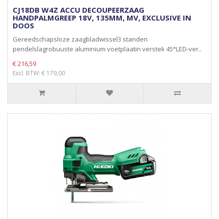
CJ18DB W4Z ACCU DECOUPEERZAAG
HANDPALMGREEP 18V, 135MM, MV, EXCLUSIVE IN
DOOS
Gereedschapsloze zaagbladwissel3 standen
pendelslagrobuuste aluminium voetplaatin verstek 45°LED-ver..
€ 216,59
Excl. BTW: € 179,00