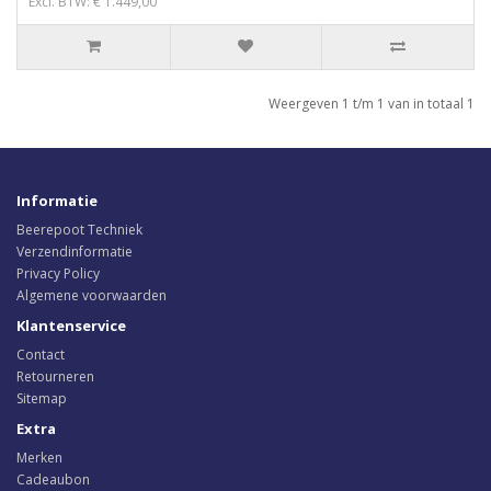
Excl. BTW: € 1.449,00
Weergeven 1 t/m 1 van in totaal 1
Informatie
Beerepoot Techniek
Verzendinformatie
Privacy Policy
Algemene voorwaarden
Klantenservice
Contact
Retourneren
Sitemap
Extra
Merken
Cadeaubon