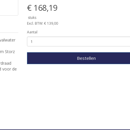
€ 168,19
stuks
Excl. BTW: € 139,00
Aantal
valwater
um Storz
Bestellen
rdraad
id voor de