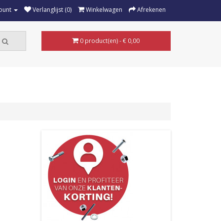
ount
Verlanglijst (0)
Winkelwagen
Afrekenen
0 product(en) - € 0,00