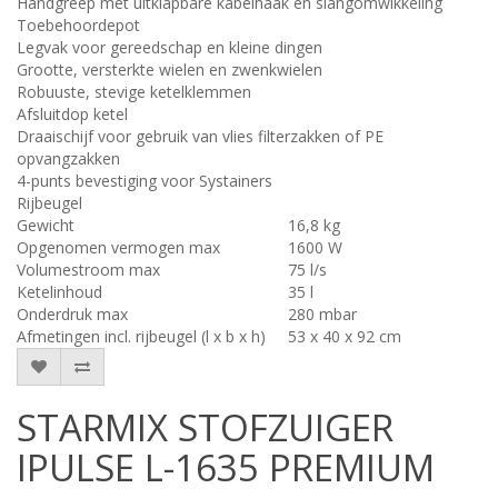
Handgreep met uitklapbare kabelhaak en slangomwikkeling
Toebehoordepot
Legvak voor gereedschap en kleine dingen
Grootte, versterkte wielen en zwenkwielen
Robuuste, stevige ketelklemmen
Afsluitdop ketel
Draaischijf voor gebruik van vlies filterzakken of PE
opvangzakken
4-punts bevestiging voor Systainers
Rijbeugel
Gewicht
16,8 kg
Opgenomen vermogen max
1600 W
Volumestroom max
75 l/s
Ketelinhoud
35 l
Onderdruk max
280 mbar
Afmetingen incl. rijbeugel (l x b x h)
53 x 40 x 92 cm
STARMIX STOFZUIGER
IPULSE L-1635 PREMIUM