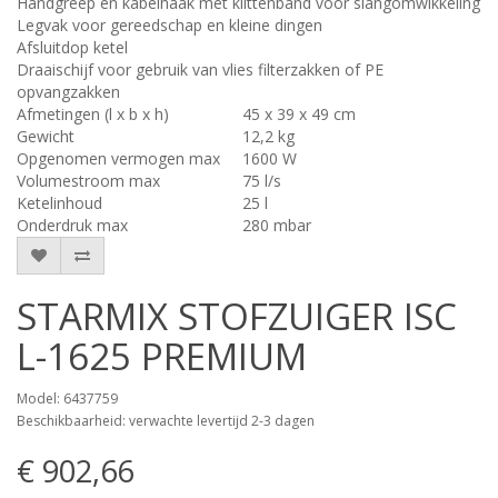
Handgreep en kabelhaak met klittenband voor slangomwikkeling
Legvak voor gereedschap en kleine dingen
Afsluitdop ketel
Draaischijf voor gebruik van vlies filterzakken of PE
opvangzakken
Afmetingen (l x b x h)
45 x 39 x 49 cm
Gewicht
12,2 kg
Opgenomen vermogen max
1600 W
Volumestroom max
75 l/s
Ketelinhoud
25 l
Onderdruk max
280 mbar
STARMIX STOFZUIGER ISC
L-1625 PREMIUM
Model: 6437759
Beschikbaarheid: verwachte levertijd 2-3 dagen
€ 902,66