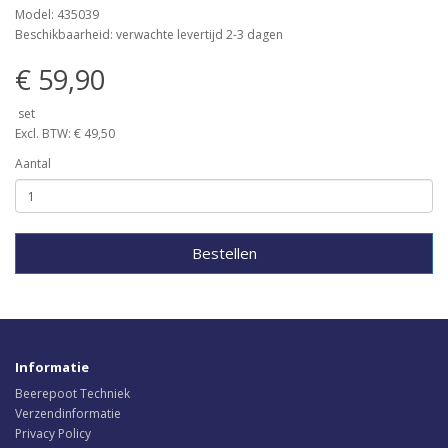
Model: 435039
Beschikbaarheid: verwachte levertijd 2-3 dagen
€ 59,90
set
Excl. BTW: € 49,50
Aantal
Bestellen
Informatie
Beerepoot Techniek
Verzendinformatie
Privacy Policy