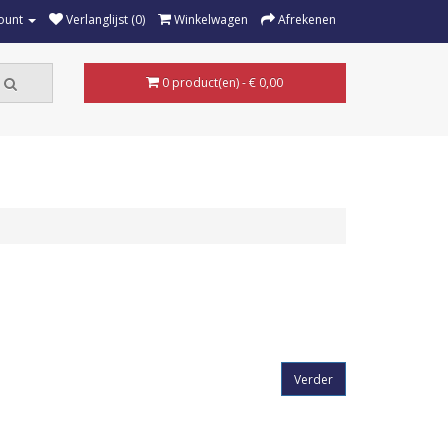
ount
Verlanglijst (0)
Winkelwagen
Afrekenen
0 product(en) - € 0,00
Verder