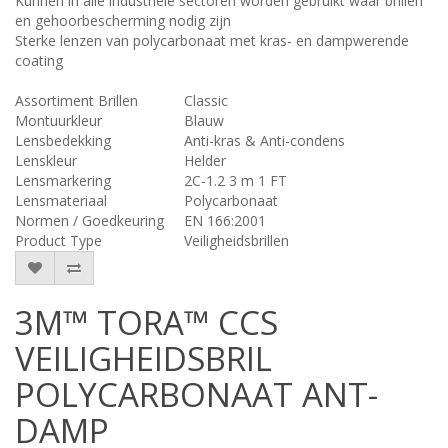
Kunnen in alle industriële sectoren worden gebruikt waar brillen
en gehoorbescherming nodig zijn
Sterke lenzen van polycarbonaat met kras- en dampwerende
coating
Assortiment Brillen
Classic
Montuurkleur
Blauw
Lensbedekking
Anti-kras & Anti-condens
Lenskleur
Helder
Lensmarkering
2C-1.2 3 m 1 FT
Lensmateriaal
Polycarbonaat
Normen / Goedkeuring
EN 166:2001
Product Type
Veiligheidsbrillen
3M™ TORA™ CCS
VEILIGHEIDSBRIL
POLYCARBONAAT ANT-
DAMP