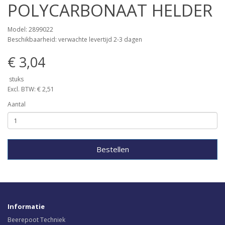
POLYCARBONAAT HELDER
Model: 2899022
Beschikbaarheid: verwachte levertijd 2-3 dagen
€ 3,04
stuks
Excl. BTW: € 2,51
Aantal
Bestellen
Informatie
Beerepoot Techniek