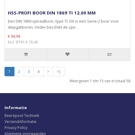
HSS-PROFI BOOR DIN 1869 TI 12.00 MM
Een DIN 1869 spiraalboor, type TI. Dit is een Serie-2 boor voor
diepgatboren. Veder beschikt de spir..
€ 94,94
Excl. BTW: € 78,46
1
2
3
4
>
>|
Weergeven 1 t/m 15 van in totaal 58
Informatie
Beerepoot Techniek
Verzendinformatie
Privacy Policy
Algemene voorwaarden