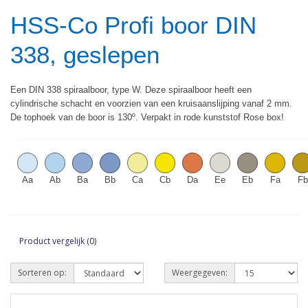
HSS-Co Profi boor DIN
338, geslepen
Een DIN 338 spiraalboor, type W. Deze spiraalboor heeft een
cylindrische schacht en voorzien van een kruisaanslijping vanaf 2 mm.
De tophoek van de boor is 130º. Verpakt in rode kunststof Rose box!
Aa
Ab
Ba
Bb
Ca
Cb
Da
Ee
Eb
Fa
Fb
Product vergelijk (0)
Sorteren op:
Weergegeven: