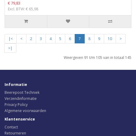
€ 79,83
Excl. BTW: € 65,98
|<
<
2
3
4
5
6
7
8
9
10
>
>|
Weergeven 91 t/m 105 van in totaal 145
Informatie
Beerepoot Techniek
Verzendinformatie
Privacy Policy
Algemene voorwaarden
Klantenservice
Contact
Retourneren