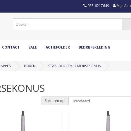
035-6217649
Mijn Acc
CONTACT
SALE
ACTIEFOLDER
BEDRIJFSKLEDING
HAPPEN
BOREN
STAALBOOR MET MORSEKONUS
RSEKONUS
Sorteren op: