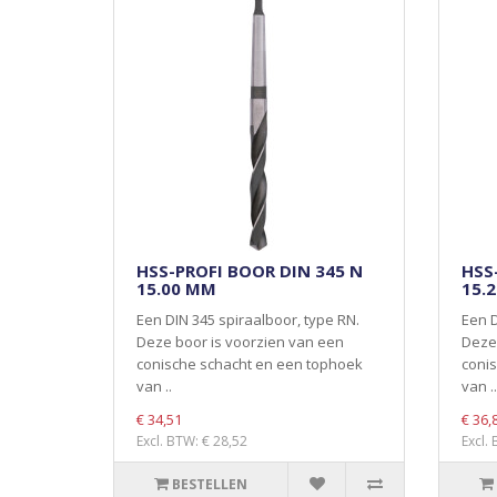
HSS-PROFI BOOR DIN 345 N
HSS
15.00 MM
15.
Een DIN 345 spiraalboor, type RN.
Een D
Deze boor is voorzien van een
Deze 
conische schacht en een tophoek
coni
van ..
van ..
€ 34,51
€ 36,
Excl. BTW: € 28,52
Excl.
BESTELLEN