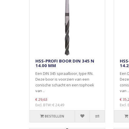
HSS-PROFI BOOR DIN 345 N
HSS
14.00 MM
14.
Een DIN 345 spiraalboor, type RN.
Een D
Deze boor is voorzien van een
Deze 
conische schacht en een tophoek
coni
van ..
van ..
€ 29,63
€ 35,
Excl. BTW: € 24,49
Excl.
BESTELLEN