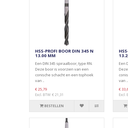
HSS-PROFI BOOR DIN 345 N
HSS
13.00 MM
13.
Een DIN 345 spiraalboor, type RN.
Een D
Deze boor is voorzien van een
Deze 
conische schacht en een tophoek
coni
van ..
van ..
€ 25,79
€ 33,
Excl. BTW: € 21,31
Excl.
BESTELLEN