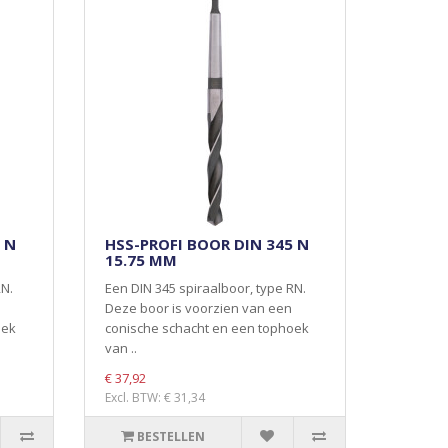
 N
HSS-PROFI BOOR DIN 345 N
15.75 MM
RN.
Een DIN 345 spiraalboor, type RN.
Deze boor is voorzien van een
oek
conische schacht en een tophoek
van ..
€ 37,92
Excl. BTW: € 31,34
BESTELLEN