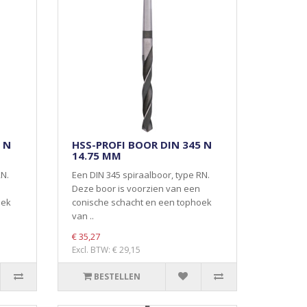
 N
HSS-PROFI BOOR DIN 345 N
14.75 MM
RN.
Een DIN 345 spiraalboor, type RN.
Deze boor is voorzien van een
oek
conische schacht en een tophoek
van ..
€ 35,27
Excl. BTW: € 29,15
BESTELLEN