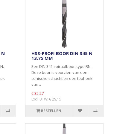
 N
HSS-PROFI BOOR DIN 345 N
13.75 MM
RN.
Een DIN 345 spiraalboor, type RN.
Deze boor is voorzien van een
oek
conische schacht en een tophoek
van ..
€ 35,27
Excl. BTW: € 29,15
BESTELLEN