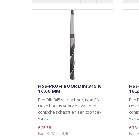
HSS-PROFI BOOR DIN 345 N
HSS
16.00 MM
16.
Een DIN 345 spiraalboor, type RN.
Een D
Deze boor is voorzien van een
Deze 
conische schacht en een tophoek
coni
van ..
van ..
€ 35,58
€ 38,
Excl. BTW: € 29,40
Excl.