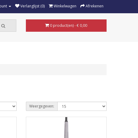
ount
Verlanglijst (0)
Winkelwagen
Afrekenen
0 product(en) - € 0,00
Weergegeven: