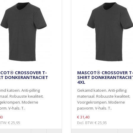
COT® CROSSOVER T-
MASCOT® CROSSOVER T
RT DONKERANTRACIET
SHIRT DONKERANTRACIE
4XL
d katoen. Anti-pilling
Gekamd katoen. Anti-pilling
iaal. Robuuste kwaliteit.
materiaal. Robuuste kwaliteit.
gekrompen. Moderne
Voorgekrompen. Moderne
rm. V-hals. T..
pasvorm. V-hals. T..
40
€ 31,40
 BTW: € 25,95
Excl. BTW: € 25,95