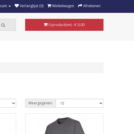
ount
Verlanglijst (0)
Winkelwagen
Afrekenen
0 product(en) - € 0,00
Weergegeven: