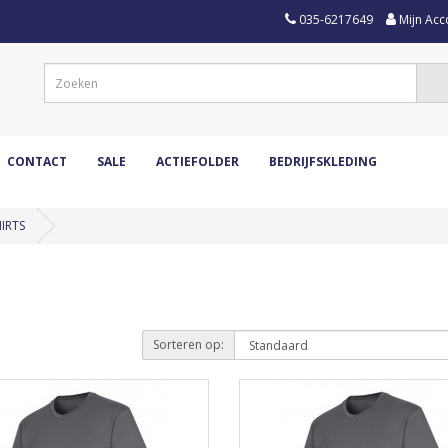
035-6217649
Mijn Acc
CONTACT
SALE
ACTIEFOLDER
BEDRIJFSKLEDING
HIRTS
Sorteren op: