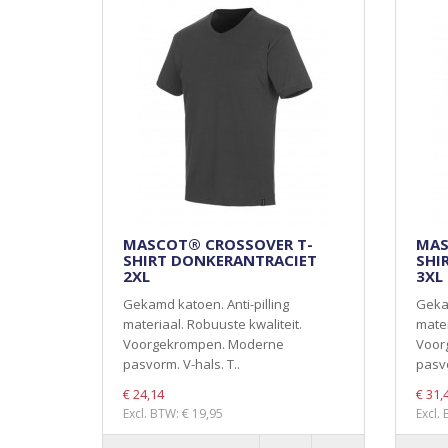
MASCOT® CROSSOVER T-
MAS
SHIRT DONKERANTRACIET
SHI
2XL
3XL
Gekamd katoen. Anti-pilling
Gekam
materiaal. Robuuste kwaliteit.
mater
Voorgekrompen. Moderne
Voor
pasvorm. V-hals. T..
pasvo
€ 24,14
€ 31,
Excl. BTW: € 19,95
Excl.