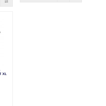
-
T XL