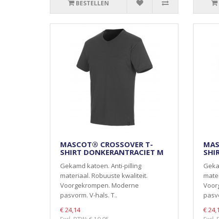
BESTELLEN
MASCOT® CROSSOVER T-
MAS
SHIRT DONKERANTRACIET M
SHI
Gekamd katoen. Anti-pilling
Gekam
materiaal. Robuuste kwaliteit.
mater
Voorgekrompen. Moderne
Voor
pasvorm. V-hals. T..
pasvo
€ 24,14
€ 24,