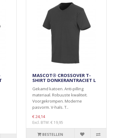
-
MASCOT® CROSSOVER T-
T
SHIRT DONKERANTRACIET L
Gekamd katoen. Anti-pilling
materiaal. Robuuste kwaliteit.
Voorgekrompen. Moderne
pasvorm. V-hals. T..
€ 24,14
Excl. BTW: € 19,95
BESTELLEN