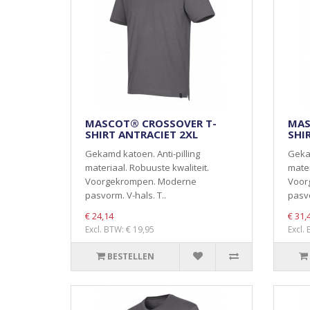
MASCOT® CROSSOVER T-
MAS
SHIRT ANTRACIET 2XL
SHI
Gekamd katoen. Anti-pilling
Gekam
materiaal. Robuuste kwaliteit.
mater
Voorgekrompen. Moderne
Voor
pasvorm. V-hals. T..
pasvo
€ 24,14
€ 31,
Excl. BTW: € 19,95
Excl.
BESTELLEN