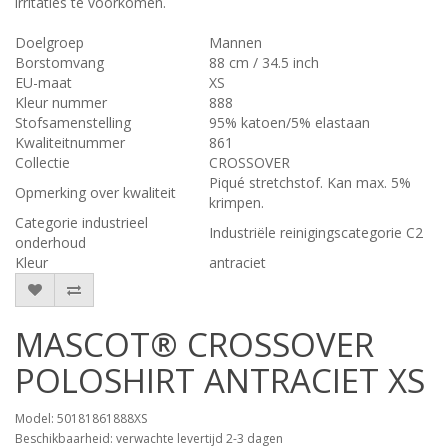
irritaties te voorkomen.
Doelgroep
Mannen
Borstomvang
88 cm / 34.5 inch
EU-maat
XS
Kleur nummer
888
Stofsamenstelling
95% katoen/5% elastaan
Kwaliteitnummer
861
Collectie
CROSSOVER
Piqué stretchstof. Kan max. 5%
Opmerking over kwaliteit
krimpen.
Categorie industrieel
Industriële reinigingscategorie C2
onderhoud
Kleur
antraciet
MASCOT® CROSSOVER
POLOSHIRT ANTRACIET XS
Model: 50181861888XS
Beschikbaarheid: verwachte levertijd 2-3 dagen