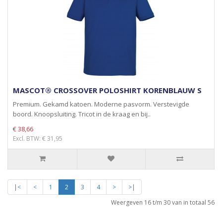
MASCOT® CROSSOVER POLOSHIRT KORENBLAUW S
Premium. Gekamd katoen. Moderne pasvorm. Verstevigde
boord. Knoopsluiting. Tricot in de kraag en bij..
€ 38,66
Excl. BTW: € 31,95
|<
<
1
2
3
4
>
>|
Weergeven 16 t/m 30 van in totaal 56