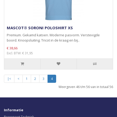
MASCOT® SORONI POLOSHIRT XS
Premium. Gekamd katoen. Moderne pasvorm. Verstevigde
boord. Knoopsluiting. Tricot in de kraag en bij..
€ 38,66
Excl. BTW: € 31,95
|<
<
1
2
3
4
Weergeven 46 t/m 56 van in totaal 56
Informatie
Beerepoot Techniek