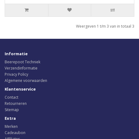
Weergeven 1 t/m 3 van in totaal 3
Informatie
Beerepoot Techniek
Verzendinformatie
Privacy Policy
Algemene voorwaarden
Klantenservice
Contact
Retourneren
Sitemap
Extra
Merken
Cadeaubon
Affiliates