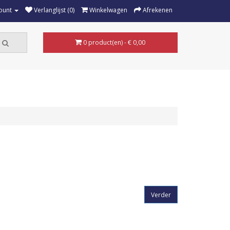
ount
Verlanglijst (0)
Winkelwagen
Afrekenen
0 product(en) - € 0,00
Verder