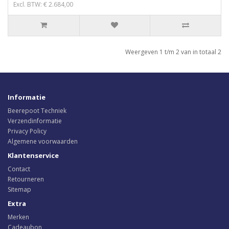
Excl. BTW: € 2.684,00
Weergeven 1 t/m 2 van in totaal 2
Informatie
Beerepoot Techniek
Verzendinformatie
Privacy Policy
Algemene voorwaarden
Klantenservice
Contact
Retourneren
Sitemap
Extra
Merken
Cadeaubon