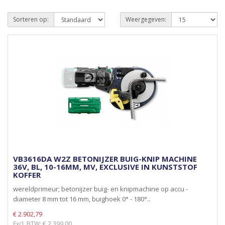
Sorteren op:
Weergegeven:
VB3616DA W2Z BETONIJZER BUIG-KNIP MACHINE
36V, BL, 10-16MM, MV, EXCLUSIVE IN KUNSTSTOF
KOFFER
wereldprimeur; betonijzer buig- en knipmachine op accu -
diameter 8 mm tot 16 mm, buighoek 0° - 180°..
€ 2.902,79
Excl. BTW: € 2.399,00