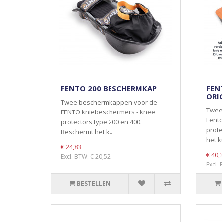
FENTO 200 BESCHERMKAP
FEN
ORI
Twee beschermkappen voor de
Twee
FENTO kniebeschermers - knee
Fent
protectors type 200 en 400.
prote
Beschermt het k..
het k
€ 24,83
€ 40,
Excl. BTW: € 20,52
Excl.
BESTELLEN