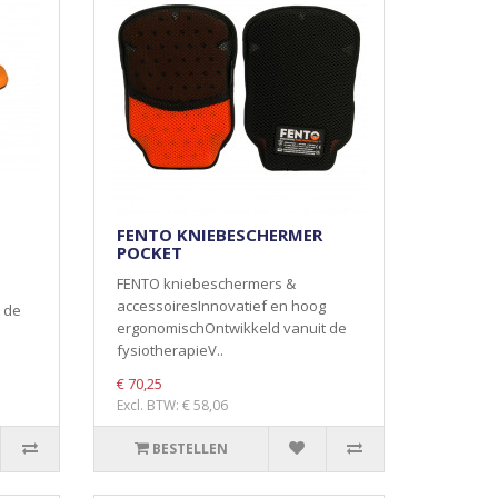
FENTO KNIEBESCHERMER
POCKET
FENTO kniebeschermers &
accessoiresInnovatief en hoog
 de
ergonomischOntwikkeld vanuit de
fysiotherapieV..
€ 70,25
Excl. BTW: € 58,06
BESTELLEN