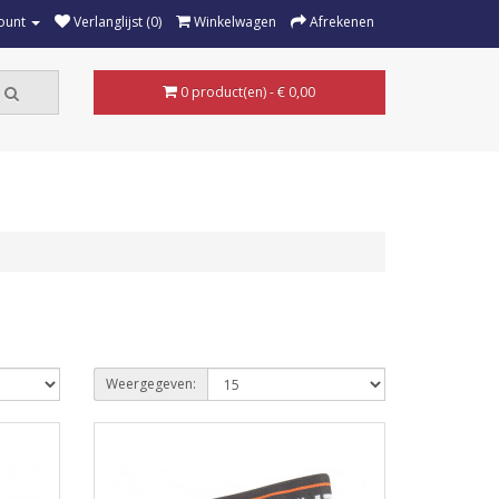
ount
Verlanglijst (0)
Winkelwagen
Afrekenen
0 product(en) - € 0,00
Weergegeven: