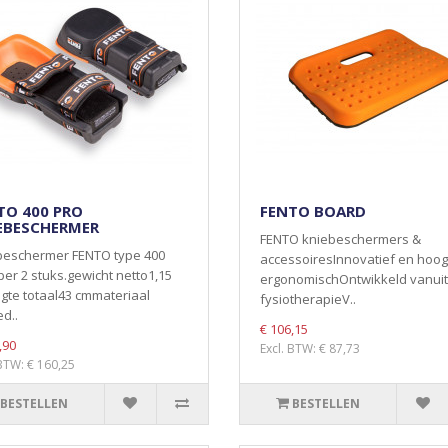
TO 400 PRO
FENTO BOARD
EBESCHERMER
FENTO kniebeschermers &
beschermer FENTO type 400
accessoiresInnovatief en hoog
er 2 stuks.gewicht netto1,15
ergonomischOntwikkeld vanuit
gte totaal43 cmmateriaal
fysiotherapieV..
d..
€ 106,15
,90
Excl. BTW: € 87,73
 BTW: € 160,25
BESTELLEN
BESTELLEN