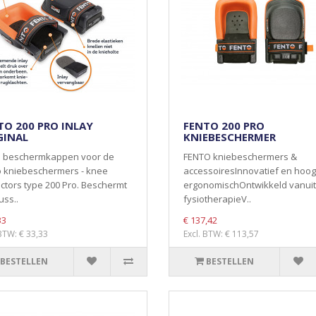
TO 200 PRO INLAY
FENTO 200 PRO
GINAL
KNIEBESCHERMER
 beschermkappen voor de
FENTO kniebeschermers &
o kniebeschermers - knee
accessoiresInnovatief en hoog
ctors type 200 Pro. Beschermt
ergonomischOntwikkeld vanuit
uss..
fysiotherapieV..
33
€ 137,42
 BTW: € 33,33
Excl. BTW: € 113,57
BESTELLEN
BESTELLEN