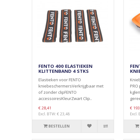
FENTO 400 ELASTIEKEN
FEN
KLITTENBAND 4 STKS
KNI
Elastieken voor FENTO
Knie
kniebeschermersVerkrijgbaar met
PRO p
of zonder clipFENTO
kglen
accessoiresKleurZwart Clip..
geree
€ 28,41
€ 193
Excl. BTW: € 23,48
Excl.
BESTELLEN