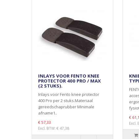
INLAYS VOOR FENTO KNEE
KNI
PROTECTOR 400 PRO / MAX
TYPE
(2 STUKS).
FENT
Inlays voor Fento knee protector
acces
400 Pro per 2 stuks.Materiaal
ergo
gereedschaprubber Minimale
fysio
afname1..
€ 61,
€ 57,33
Excl.
Excl. BTW: € 47,38