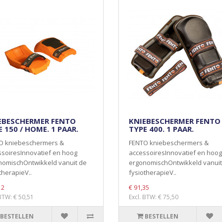
EBESCHERMER FENTO
KNIEBESCHERMER FENTO
 150 / HOME. 1 PAAR.
TYPE 400. 1 PAAR.
O kniebeschermers &
FENTO kniebeschermers &
soiresInnovatief en hoog
accessoiresInnovatief en hoog
nomischOntwikkeld vanuit de
ergonomischOntwikkeld vanuit
therapieV..
fysiotherapieV..
12
€ 91,35
 BTW: € 50,51
Excl. BTW: € 75,50
BESTELLEN
BESTELLEN