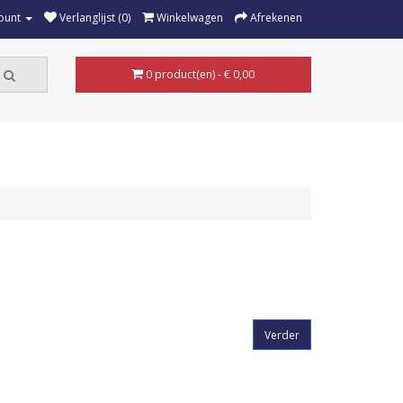
ount
Verlanglijst (0)
Winkelwagen
Afrekenen
0 product(en) - € 0,00
Verder