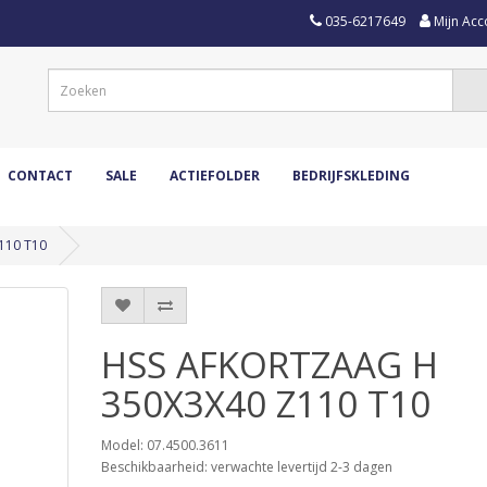
035-6217649
Mijn Acc
CONTACT
SALE
ACTIEFOLDER
BEDRIJFSKLEDING
110 T10
HSS AFKORTZAAG H
350X3X40 Z110 T10
Model: 07.4500.3611
Beschikbaarheid: verwachte levertijd 2-3 dagen