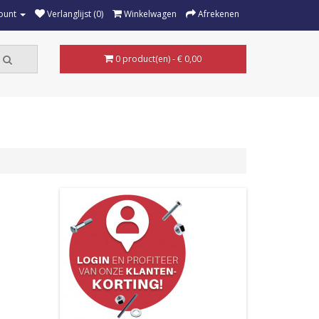
ount
Verlanglijst (0)
Winkelwagen
Afrekenen
0 product(en) - € 0,00