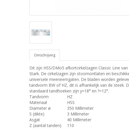
Omschrijving
Dit zijn HSS/DMo5 afkortcirkelzagen Classic Line van
Stark. De cirkelzagen zijn stoomontlaten en beschikk
universele meeneemgaten. De bladen worden geleve
tandvorm BW of HZ, dit is afhankelijk van de steek. 
standaard tandhoeken zijn y=18° en ?=12°.
Tandvorm
HZ
Materiaal
HSS
Diameter ø
350 Millimeter
S (dikte)
3 Millimeter
Asgat
40 Millimeter
Z (aantal tanden)
110