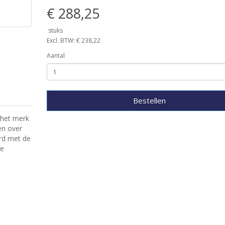
€ 288,25
stuks
Excl. BTW: € 238,22
Aantal
Bestellen
 het merk
en over
rd met de
De