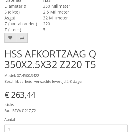
Materiaal
HSS
Diameter ø
350 Millimeter
S (dikte)
2,5 Millimeter
Asgat
32 Millimeter
Z (aantal tanden)
220
T (steek)
5
HSS AFKORTZAAG Q
350X2.5X32 Z220 T5
Model: 07.4500.3422
Beschikbaarheid: verwachte levertijd 2-3 dagen
€ 263,44
stuks
Excl. BTW: € 217,72
Aantal