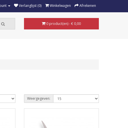
ount
Verlanglijst (0)
Winkelwagen
Afrekenen
0 product(en) - € 0,00
Weergegeven: