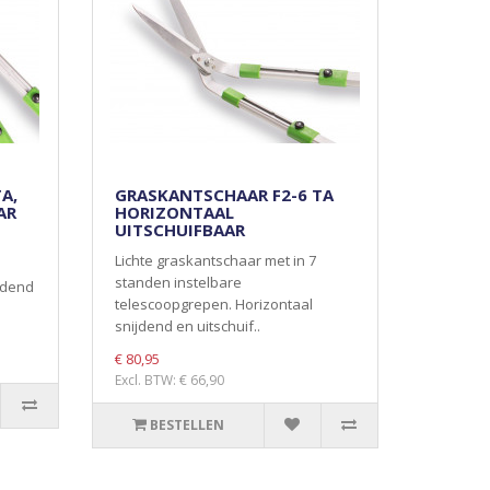
A,
GRASKANTSCHAAR F2-6 TA
AR
HORIZONTAAL
UITSCHUIFBAAR
Lichte graskantschaar met in 7
standen instelbare
jdend
telescoopgrepen. Horizontaal
snijdend en uitschuif..
€ 80,95
Excl. BTW: € 66,90
BESTELLEN