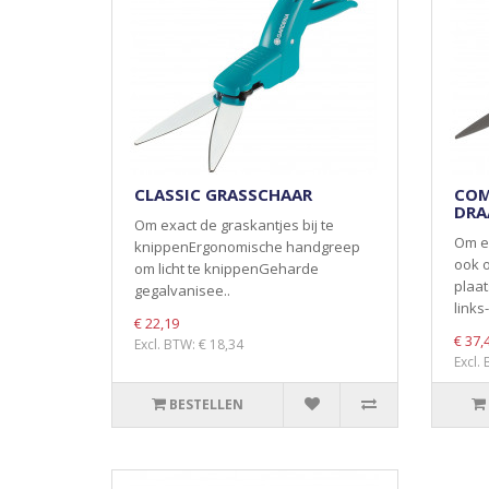
CLASSIC GRASSCHAAR
COM
DRA
Om exact de graskantjes bij te
Om ex
knippenErgonomische handgreep
ook o
om licht te knippenGeharde
plaa
gegalvanisee..
links-
€ 22,19
€ 37,
Excl. BTW: € 18,34
Excl.
BESTELLEN