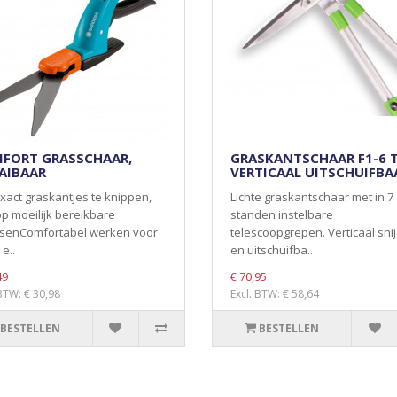
FORT GRASSCHAAR,
GRASKANTSCHAAR F1-6 T
AIBAAR
VERTICAAL UITSCHUIFBA
act graskantjes te knippen,
Lichte graskantschaar met in 7
p moeilijk bereikbare
standen instelbare
tsenComfortabel werken voor
telescoopgrepen. Verticaal sni
 e..
en uitschuifba..
49
€ 70,95
 BTW: € 30,98
Excl. BTW: € 58,64
BESTELLEN
BESTELLEN