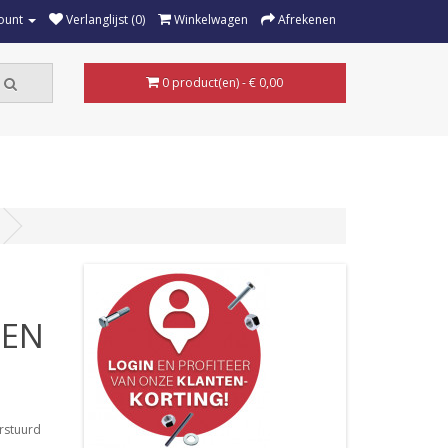
ount
Verlanglijst (0)
Winkelwagen
Afrekenen
0 product(en) - € 0,00
DEN
rstuurd