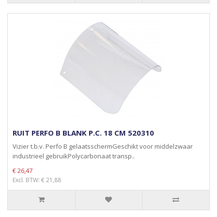
RUIT PERFO B BLANK P.C. 18 CM 520310
Vizier t.b.v. Perfo B gelaatsschermGeschikt voor middelzwaar
industrieel gebruikPolycarbonaat transp..
€ 26,47
Excl. BTW: € 21,88