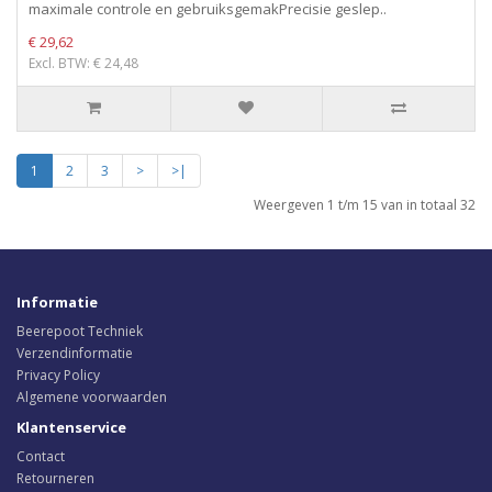
maximale controle en gebruiksgemakPrecisie geslep..
€ 29,62
Excl. BTW: € 24,48
1
2
3
>
>|
Weergeven 1 t/m 15 van in totaal 32
Informatie
Beerepoot Techniek
Verzendinformatie
Privacy Policy
Algemene voorwaarden
Klantenservice
Contact
Retourneren