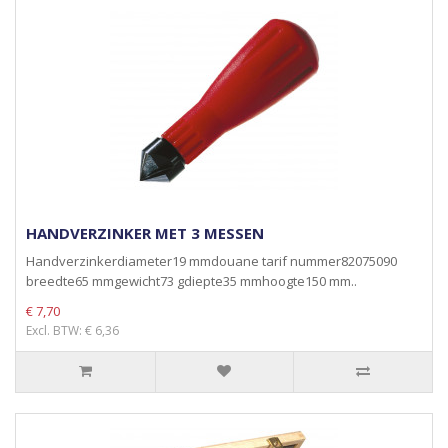
HANDVERZINKER MET 3 MESSEN
Handverzinkerdiameter19 mmdouane tarif nummer82075090
breedte65 mmgewicht73 gdiepte35 mmhoogte150 mm..
€ 7,70
Excl. BTW: € 6,36