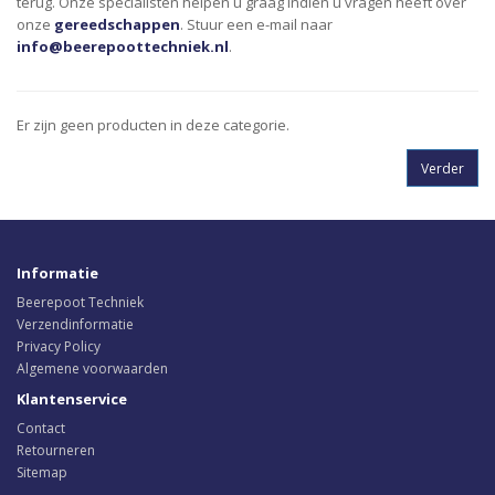
terug. Onze specialisten helpen u graag indien u vragen heeft over
onze
gereedschappen
. Stuur een e-mail naar
info@beerepoottechniek.nl
.
Er zijn geen producten in deze categorie.
Verder
Informatie
Beerepoot Techniek
Verzendinformatie
Privacy Policy
Algemene voorwaarden
Klantenservice
Contact
Retourneren
Sitemap