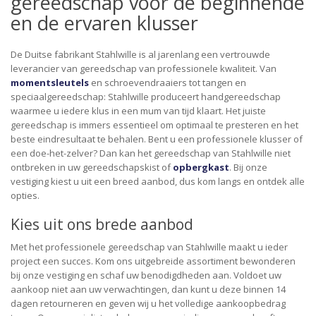
gereedschap voor de beginnende
en de ervaren klusser
De Duitse fabrikant Stahlwille is al jarenlang een vertrouwde
leverancier van gereedschap van professionele kwaliteit. Van
momentsleutels
en schroevendraaiers tot tangen en
speciaalgereedschap: Stahlwille produceert handgereedschap
waarmee u iedere klus in een mum van tijd klaart. Het juiste
gereedschap is immers essentieel om optimaal te presteren en het
beste eindresultaat te behalen. Bent u een professionele klusser of
een doe-het-zelver? Dan kan het gereedschap van Stahlwille niet
ontbreken in uw gereedschapskist of
opbergkast
. Bij onze
vestiging kiest u uit een breed aanbod, dus kom langs en ontdek alle
opties.
Kies uit ons brede aanbod
Met het professionele gereedschap van Stahlwille maakt u ieder
project een succes. Kom ons uitgebreide assortiment bewonderen
bij onze vestiging en schaf uw benodigdheden aan. Voldoet uw
aankoop niet aan uw verwachtingen, dan kunt u deze binnen 14
dagen retourneren en geven wij u het volledige aankoopbedrag