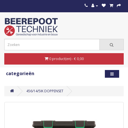
0 product(en) - € 0,00
categorieën
456/14/5IK DOPPENSET