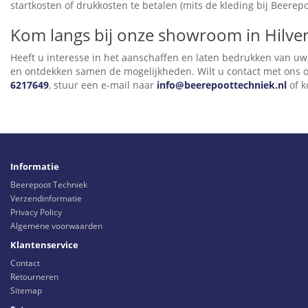
startkosten of drukkosten te betalen (mits de kleding bij Beerepo
Kom langs bij onze showroom in Hilve
Heeft u interesse in het aanschaffen en laten bedrukken van uw b
en ontdekken samen de mogelijkheden. Wilt u contact met ons o
6217649
, stuur een e-mail naar
info@beerepoottechniek.nl
of k
Informatie
Beerepoot Techniek
Verzendinformatie
Privacy Policy
Algemene voorwaarden
Klantenservice
Contact
Retourneren
Sitemap