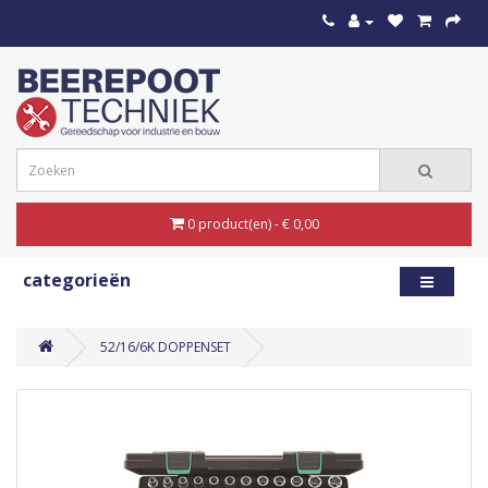
0 product(en) - € 0,00
categorieën
52/16/6K DOPPENSET