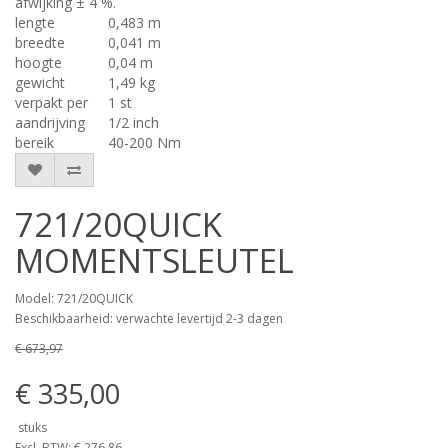
afwijking ± 4 %.
lengte
0,483 m
breedte
0,041 m
hoogte
0,04 m
gewicht
1,49 kg
verpakt per
1 st
aandrijving
1/2 inch
bereik
40-200 Nm
721/20QUICK
MOMENTSLEUTEL
Model: 721/20QUICK
Beschikbaarheid: verwachte levertijd 2-3 dagen
€ 673,97
€ 335,00
stuks
Excl. BTW: € 276,86