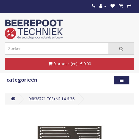
0 product(en) - € 0,00
categorieën
96838771 TCS+NR.14 6-36