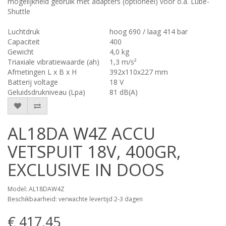
mogelijkheid gebruik met adapters (optioneel) voor o.a. Lube-
Shuttle
Luchtdruk
hoog 690 / laag 414 bar
Capaciteit
400
Gewicht
4,0 kg
Triaxiale vibratiewaarde (ah)
1,3 m/s²
Afmetingen L x B x H
392x110x227 mm
Batterij voltage
18 V
Geluidsdrukniveau (Lpa)
81 dB(A)
AL18DA W4Z ACCU
VETSPUIT 18V, 400GR,
EXCLUSIVE IN DOOS
Model: AL18DAW4Z
Beschikbaarheid: verwachte levertijd 2-3 dagen
€ 417,45