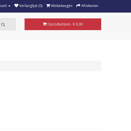
ount
Verlanglijst (0)
Winkelwagen
Afrekenen
0 product(en) - € 0,00