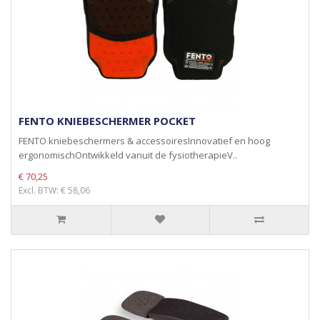
FENTO KNIEBESCHERMER POCKET
FENTO kniebeschermers & accessoiresInnovatief en hoog
ergonomischOntwikkeld vanuit de fysiotherapieV..
€ 70,25
Excl. BTW: € 58,06