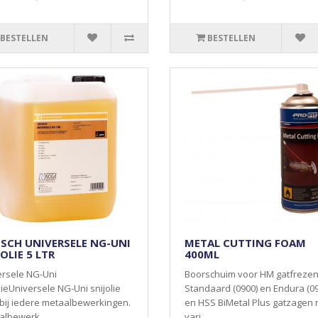
BESTELLEN
BESTELLEN
ISCH UNIVERSELE NG-UNI
METAL CUTTING FOAM
OLIE 5 LTR
400ML
ersele NG-Uni
Boorschuim voor HM gatfreze
lieUniversele NG-Uni snijolie
Standaard (0900) en Endura (0
bij iedere metaalbewerkingen.
en HSS BiMetal Plus gatzagen 
albewerk..
vari..