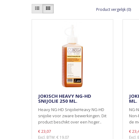
Product vergelijk (0)
JOKISCH HEAVY NG-HD
JOK
SNIJOLIE 250 ML.
ML.
Heavy NG-HD SnijolieHeavy NG-HD
NG-NF
snijolie voor zware bewerkingen. Dit
Non-F
product beschikt over een hoger..
de me
€ 23,07
€ 23,
Excl. BTW: € 19,07
Excl.