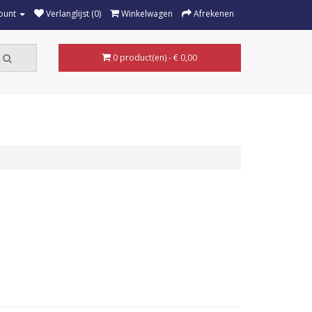
ount
Verlanglijst (0)
Winkelwagen
Afrekenen
0 product(en) - € 0,00