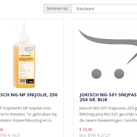
Sorteren op:
ISCH NG-NF SNIJOLIE, 250
JOKISCH NG-S01 SNIJPAS
250 GR. BLIK
 SnijolieNG-NF snijolie voor
Jokisch NG-S01 Snijpasta, 250 g
erro metalen. Te gebruiken bij
BlikSnijpasta NG-S01 geschikt 
talen: Koper/Messing en A..
de zware bewerkingen. Geschik
44
€ 33,00
 BTW: € 19,37
Excl. BTW: € 27,27