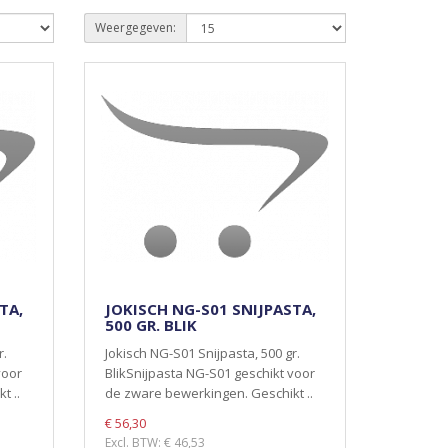
Weergegeven:
TA,
JOKISCH NG-S01 SNIJPASTA,
500 GR. BLIK
r.
Jokisch NG-S01 Snijpasta, 500 gr.
voor
BlikSnijpasta NG-S01 geschikt voor
t ..
de zware bewerkingen. Geschikt ..
€ 56,30
Excl. BTW: € 46,53