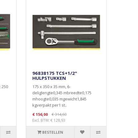
96838175 TCS+1/2"
HULPSTUKKEN
x 250
175 x 350 x 35 mm, 6-
deliglengte0,345 mbreedte0,175
mhoogte0,035 mgewicht1,845
kgverpakt per1 st..
€ 156,00
€ 314,60
Excl. BTW: € 128,93
BESTELLEN