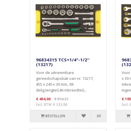
96834315 TCS+1/4"-1/2''
968
(13217)
(13
Voor de uitneembare
Voor 
gereedschapsbak van nr. 13217,
x 30 
455 x 240 x 30 mm, 38-
mbre
delig.lengte0,46 mbreedte0,..
mgewi
€ 404,00
€ 814,33
€ 195
Excl. BTW: € 333,88
Excl.
BESTELLEN