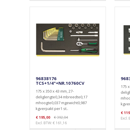
96838176
968
TCS+1/4"+NR.10760CV
175 x
175 x 350 x 43 mm, 27-
delig
deliglengte0,34 mbreedte0,17
mhoo
mhoogte0,037 mgewicht0,987
kgver
kgverpakt per1 st..
€ 119
€ 195,00
€ 392,04
Excl.
Excl. BTW: € 161,16