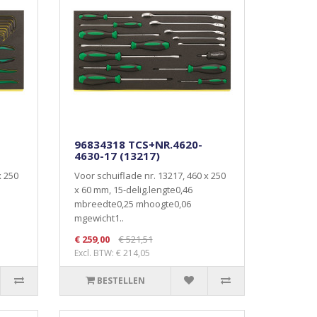
96834318 TCS+NR.4620-
4630-17 (13217)
x 250
Voor schuiflade nr. 13217, 460 x 250
x 60 mm, 15-delig.lengte0,46
mbreedte0,25 mhoogte0,06
mgewicht1..
€ 259,00
€ 521,51
Excl. BTW: € 214,05
BESTELLEN