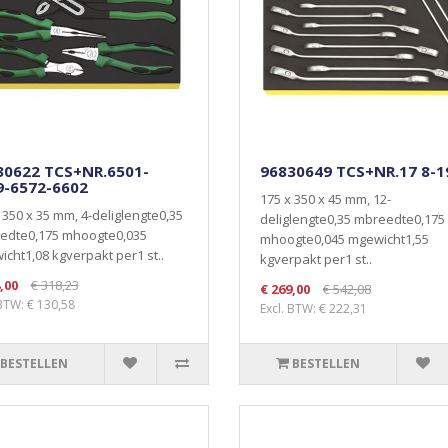
30622 TCS+NR.6501-
96830649 TCS+NR.17 8-1
9-6572-6602
175 x 350 x 45 mm, 12-
 350 x 35 mm, 4-deliglengte0,35
deliglengte0,35 mbreedte0,175
edte0,175 mhoogte0,035
mhoogte0,045 mgewicht1,55
cht1,08 kgverpakt per1 st..
kgverpakt per1 st..
,00
€ 318,23
€ 269,00
€ 542,08
 BTW: € 130,58
Excl. BTW: € 222,31
BESTELLEN
BESTELLEN