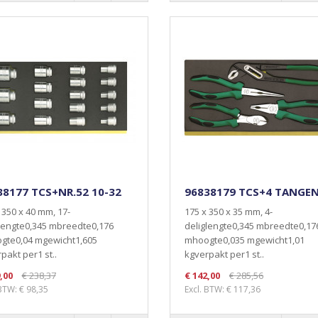
38177 TCS+NR.52 10-32
96838179 TCS+4 TANGE
 350 x 40 mm, 17-
175 x 350 x 35 mm, 4-
lengte0,345 mbreedte0,176
deliglengte0,345 mbreedte0,17
gte0,04 mgewicht1,605
mhoogte0,035 mgewicht1,01
pakt per1 st..
kgverpakt per1 st..
,00
€ 238,37
€ 142,00
€ 285,56
 BTW: € 98,35
Excl. BTW: € 117,36