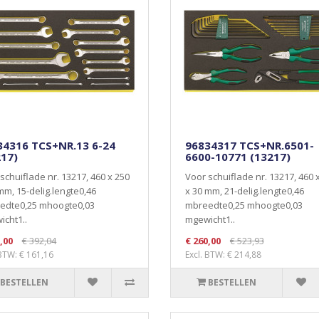
34316 TCS+NR.13 6-24
96834317 TCS+NR.6501-
217)
6600-10771 (13217)
schuiflade nr. 13217, 460 x 250
Voor schuiflade nr. 13217, 460 
mm, 15-delig.lengte0,46
x 30 mm, 21-delig.lengte0,46
edte0,25 mhoogte0,03
mbreedte0,25 mhoogte0,03
cht1..
mgewicht1..
,00
€ 392,04
€ 260,00
€ 523,93
 BTW: € 161,16
Excl. BTW: € 214,88
BESTELLEN
BESTELLEN