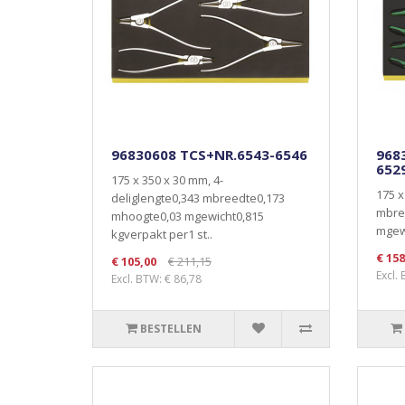
96830608 TCS+NR.6543-6546
968
652
175 x 350 x 30 mm, 4-
175 x
deliglengte0,343 mbreedte0,173
mbre
mhoogte0,03 mgewicht0,815
mgewi
kgverpakt per1 st..
€ 158
€ 105,00
€ 211,15
Excl.
Excl. BTW: € 86,78
BESTELLEN