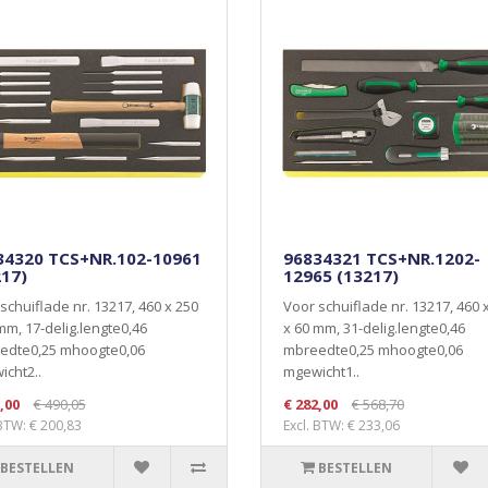
34320 TCS+NR.102-10961
96834321 TCS+NR.1202-
217)
12965 (13217)
schuiflade nr. 13217, 460 x 250
Voor schuiflade nr. 13217, 460 
mm, 17-delig.lengte0,46
x 60 mm, 31-delig.lengte0,46
edte0,25 mhoogte0,06
mbreedte0,25 mhoogte0,06
cht2..
mgewicht1..
,00
€ 490,05
€ 282,00
€ 568,70
 BTW: € 200,83
Excl. BTW: € 233,06
BESTELLEN
BESTELLEN