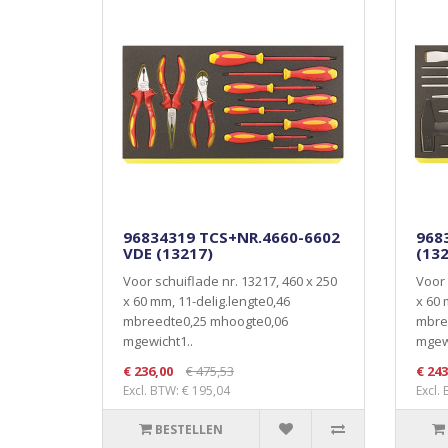
96834319 TCS+NR.4660-6602
968
VDE (13217)
(13
Voor schuiflade nr. 13217, 460 x 250
Voor 
x 60 mm, 11-delig.lengte0,46
x 60 
mbreedte0,25 mhoogte0,06
mbre
mgewicht1..
mgewi
€ 236,00
€ 475,53
€ 243
Excl. BTW: € 195,04
Excl.
BESTELLEN