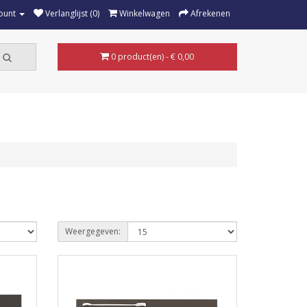
ount
Verlanglijst (0)
Winkelwagen
Afrekenen
0 product(en) - € 0,00
Weergegeven: