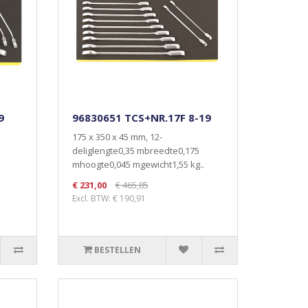
9
96830651 TCS+NR.17F 8-19
175 x 350 x 45 mm, 12-
deliglengte0,35 mbreedte0,175
mhoogte0,045 mgewicht1,55 kg..
€ 231,00
€ 465,85
Excl. BTW: € 190,91
BESTELLEN