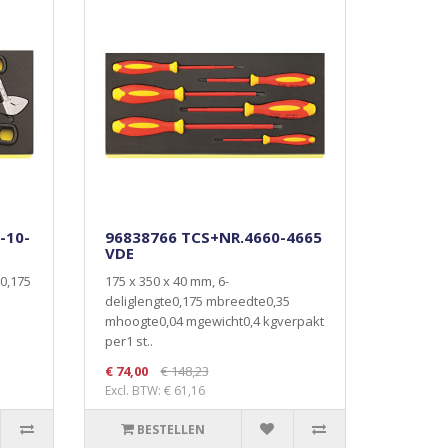
-10-
96838766 TCS+NR.4660-4665
VDE
e0,175
175 x 350 x 40 mm, 6-
deliglengte0,175 mbreedte0,35
.
mhoogte0,04 mgewicht0,4 kgverpakt
per1 st..
€ 74,00
€ 148,23
Excl. BTW: € 61,16
BESTELLEN