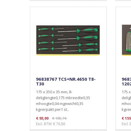
96838767 TCS+NR.4650 T8-
968
T30
120
175 x 350 x 35 mm, 8-
175 x
deliglengte0,175 mbreedte0,35
delig
mhoogte0,04 mgewicht0,35
mhoo
kgverpakt per1 st..
kgver
€ 93,00
€ 185,74
€ 155
Excl. BTW: € 76,86
Excl.