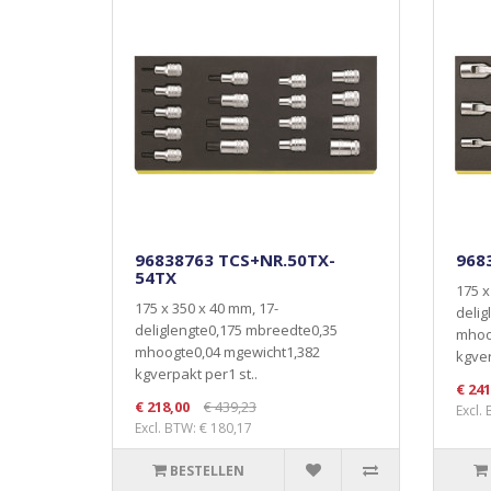
96838763 TCS+NR.50TX-
968
54TX
175 x
175 x 350 x 40 mm, 17-
delig
deliglengte0,175 mbreedte0,35
mhoo
mhoogte0,04 mgewicht1,382
kgver
kgverpakt per1 st..
€ 241
€ 218,00
€ 439,23
Excl.
Excl. BTW: € 180,17
BESTELLEN