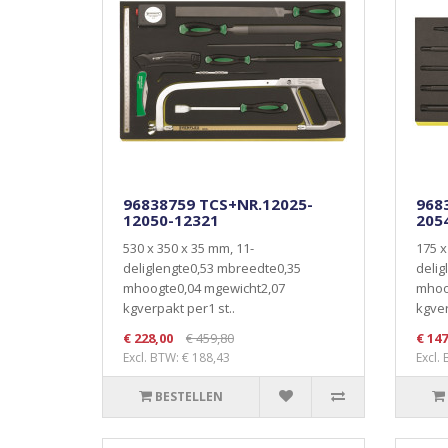
96838759 TCS+NR.12025-
968
12050-12321
205
530 x 350 x 35 mm, 11-
175 x
deliglengte0,53 mbreedte0,35
delig
mhoogte0,04 mgewicht2,07
mhoo
kgverpakt per1 st..
kgver
€ 228,00
€ 459,80
€ 147
Excl. BTW: € 188,43
Excl.
BESTELLEN