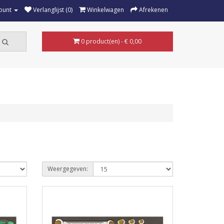
ount
Verlanglijst (0)
Winkelwagen
Afrekenen
0 product(en) - € 0,00
Weergegeven: