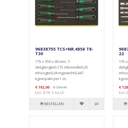
96838755 TCS+NR.4856 T8-
968
T30
22
175 x 350 x 40 mm, 7-
175 x
deliglengte0,175 mbreedte0,35
delig
mhoogte0,04 mgewicht0,447
mhoo
kgverpakt per1 st..
kgver
€ 102,00
€ 204,49
€ 120
Excl. BTW: € 84,30
Excl.
BESTELLEN