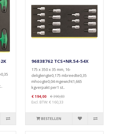
-2K
96838762 TCS+NR.54-54X
175 x 350 x 35 mm, 16-
e0,35
deliglengte0,175 mbreedte0,35
mhoogte0,04 mgewicht1,665
..
kgverpakt per1 st..
€ 194,00
€ 390,83
Excl. BTW: € 160,33
BESTELLEN