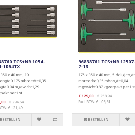
38760 TCS+NR.1054-
96838761 TCS+NR.12507
4-1054TX
7-13
 350 x 40 mm, 10-
175 x 350 x 40 mm, 5-deliglengt
lengte0,175 mbreedte0,35
mbreedte0,35 mhoogte0,04
gte0,04 mgewicht1,29
mgewicht0,87 kgverpakt per1 st
pakt per1 st..
€ 129,00
€ 258,94
,00
€ 294,64
Excl. BTW: € 106,61
 BTW: € 121,49
BESTELLEN
BESTELLEN