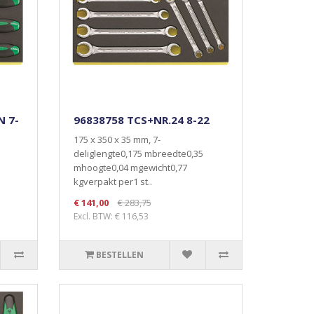
N 7-
96838758 TCS+NR.24 8-22
175 x 350 x 35 mm, 7-
deliglengte0,175 mbreedte0,35
mhoogte0,04 mgewicht0,77
kgverpakt per1 st..
€ 141,00
€ 283,75
Excl. BTW: € 116,53
BESTELLEN