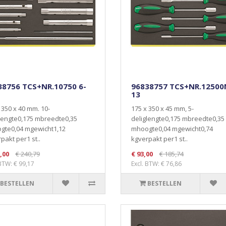
38756 TCS+NR.10750 6-
96838757 TCS+NR.12500
13
 350 x 40 mm. 10-
175 x 350 x 45 mm, 5-
lengte0,175 mbreedte0,35
deliglengte0,175 mbreedte0,35
gte0,04 mgewicht1,12
mhoogte0,04 mgewicht0,74
pakt per1 st..
kgverpakt per1 st..
,00
€ 240,79
€ 93,00
€ 185,74
 BTW: € 99,17
Excl. BTW: € 76,86
BESTELLEN
BESTELLEN