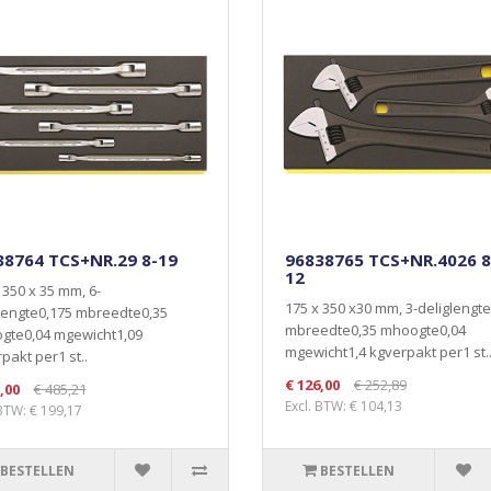
38764 TCS+NR.29 8-19
96838765 TCS+NR.4026 8
12
 350 x 35 mm, 6-
175 x 350 x30 mm, 3-deliglengt
lengte0,175 mbreedte0,35
mbreedte0,35 mhoogte0,04
gte0,04 mgewicht1,09
mgewicht1,4 kgverpakt per1 st.
pakt per1 st..
€ 126,00
€ 252,89
,00
€ 485,21
Excl. BTW: € 104,13
 BTW: € 199,17
BESTELLEN
BESTELLEN