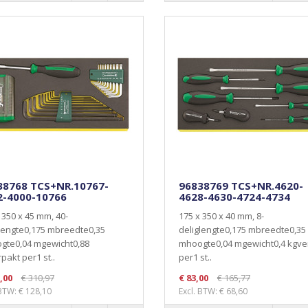
38768 TCS+NR.10767-
96838769 TCS+NR.4620-
2-4000-10766
4628-4630-4724-4734
 350 x 45 mm, 40-
175 x 350 x 40 mm, 8-
lengte0,175 mbreedte0,35
deliglengte0,175 mbreedte0,35
gte0,04 mgewicht0,88
mhoogte0,04 mgewicht0,4 kgve
pakt per1 st..
per1 st..
,00
€ 310,97
€ 83,00
€ 165,77
 BTW: € 128,10
Excl. BTW: € 68,60